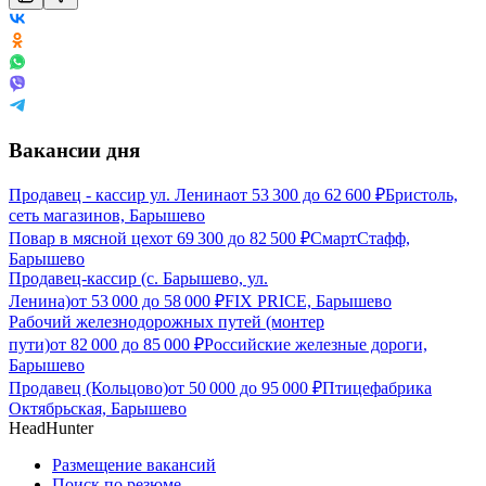
Вакансии дня
Продавец - кассир ул. Ленина
от
53 300
до
62 600
₽
Бристоль,
сеть магазинов, Барышево
Повар в мясной цех
от
69 300
до
82 500
₽
СмартСтафф,
Барышево
Продавец-кассир (с. Барышево, ул.
Ленина)
от
53 000
до
58 000
₽
FIX PRICE, Барышево
Рабочий железнодорожных путей (монтер
пути)
от
82 000
до
85 000
₽
Российские железные дороги,
Барышево
Продавец (Кольцово)
от
50 000
до
95 000
₽
Птицефабрика
Октябрьская, Барышево
HeadHunter
Размещение вакансий
Поиск по резюме