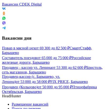
Вакансии CDEK Digital
Вакансии дня
Повар в мясной цех
от
69 300
до
82 500
₽
СмартСтафф,
Барышево
Составитель поездов
от
65 000
до
75 000
₽
Российские
железные дороги, Барышево
Продавец - кассир ул. Ленина
от
53 300
до
62 600
₽
Бристоль,
сеть магазинов, Барышево
Продавец-кассир (с. Барышево, ул.
Ленина)
от
53 000
до
58 000
₽
FIX PRICE, Барышево
Продавец (Кольцово)
от
50 000
до
95 000
₽
Птицефабрика
Октябрьская, Барышево
HeadHunter
Размещение вакансий
Поиск по резюме