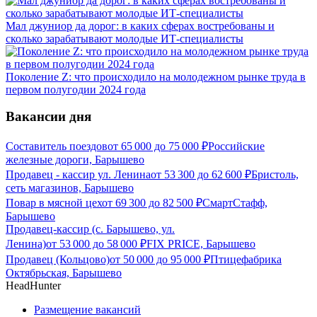
Мал джуниор да дорог: в каких сферах востребованы и
сколько зарабатывают молодые ИТ-специалисты
Поколение Z: что происходило на молодежном рынке труда в
первом полугодии 2024 года
Вакансии дня
Составитель поездов
от
65 000
до
75 000
₽
Российские
железные дороги, Барышево
Продавец - кассир ул. Ленина
от
53 300
до
62 600
₽
Бристоль,
сеть магазинов, Барышево
Повар в мясной цех
от
69 300
до
82 500
₽
СмартСтафф,
Барышево
Продавец-кассир (с. Барышево, ул.
Ленина)
от
53 000
до
58 000
₽
FIX PRICE, Барышево
Продавец (Кольцово)
от
50 000
до
95 000
₽
Птицефабрика
Октябрьская, Барышево
HeadHunter
Размещение вакансий