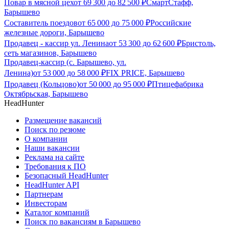
Повар в мясной цех
от
69 300
до
82 500
₽
СмартСтафф,
Барышево
Составитель поездов
от
65 000
до
75 000
₽
Российские
железные дороги, Барышево
Продавец - кассир ул. Ленина
от
53 300
до
62 600
₽
Бристоль,
сеть магазинов, Барышево
Продавец-кассир (с. Барышево, ул.
Ленина)
от
53 000
до
58 000
₽
FIX PRICE, Барышево
Продавец (Кольцово)
от
50 000
до
95 000
₽
Птицефабрика
Октябрьская, Барышево
HeadHunter
Размещение вакансий
Поиск по резюме
О компании
Наши вакансии
Реклама на сайте
Требования к ПО
Безопасный HeadHunter
HeadHunter API
Партнерам
Инвесторам
Каталог компаний
Поиск по вакансиям в Барышево