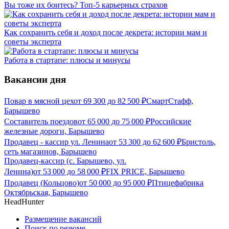
Вы тоже их боитесь? Топ-5 карьерных страхов
Как сохранить себя и доход после декрета: истории мам и
советы эксперта
Работа в стартапе: плюсы и минусы
Вакансии дня
Повар в мясной цех
от
69 300
до
82 500
₽
СмартСтафф,
Барышево
Составитель поездов
от
65 000
до
75 000
₽
Российские
железные дороги, Барышево
Продавец - кассир ул. Ленина
от
53 300
до
62 600
₽
Бристоль,
сеть магазинов, Барышево
Продавец-кассир (с. Барышево, ул.
Ленина)
от
53 000
до
58 000
₽
FIX PRICE, Барышево
Продавец (Кольцово)
от
50 000
до
95 000
₽
Птицефабрика
Октябрьская, Барышево
HeadHunter
Размещение вакансий
Поиск по резюме