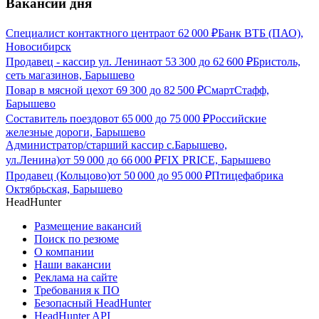
Вакансии дня
Специалист контактного центра
от
62 000
₽
Банк ВТБ (ПАО),
Новосибирск
Продавец - кассир ул. Ленина
от
53 300
до
62 600
₽
Бристоль,
сеть магазинов, Барышево
Повар в мясной цех
от
69 300
до
82 500
₽
СмартСтафф,
Барышево
Составитель поездов
от
65 000
до
75 000
₽
Российские
железные дороги, Барышево
Администратор/старший кассир с.Барышево,
ул.Ленина)
от
59 000
до
66 000
₽
FIX PRICE, Барышево
Продавец (Кольцово)
от
50 000
до
95 000
₽
Птицефабрика
Октябрьская, Барышево
HeadHunter
Размещение вакансий
Поиск по резюме
О компании
Наши вакансии
Реклама на сайте
Требования к ПО
Безопасный HeadHunter
HeadHunter API