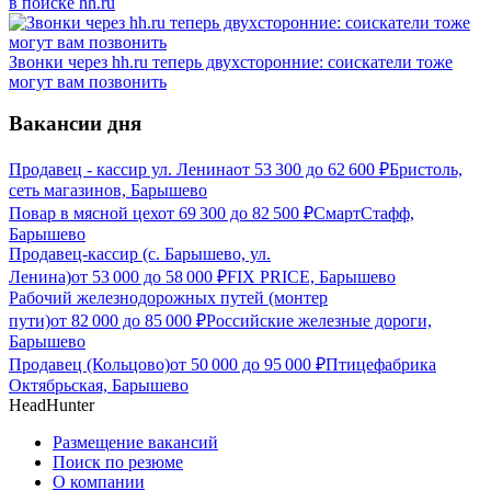
в поиске hh.ru
Звонки через hh.ru теперь двухсторонние: соискатели тоже
могут вам позвонить
Вакансии дня
Продавец - кассир ул. Ленина
от
53 300
до
62 600
₽
Бристоль,
сеть магазинов, Барышево
Повар в мясной цех
от
69 300
до
82 500
₽
СмартСтафф,
Барышево
Продавец-кассир (с. Барышево, ул.
Ленина)
от
53 000
до
58 000
₽
FIX PRICE, Барышево
Рабочий железнодорожных путей (монтер
пути)
от
82 000
до
85 000
₽
Российские железные дороги,
Барышево
Продавец (Кольцово)
от
50 000
до
95 000
₽
Птицефабрика
Октябрьская, Барышево
HeadHunter
Размещение вакансий
Поиск по резюме
О компании