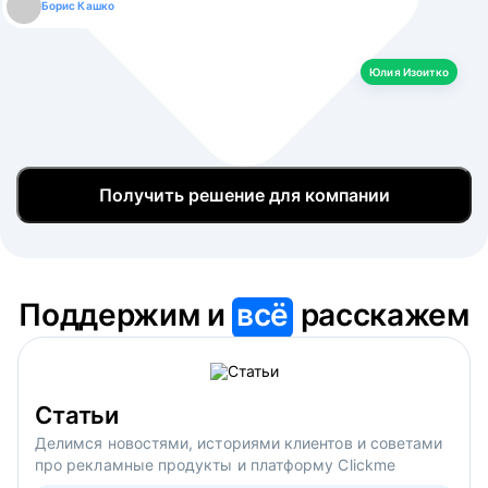
Борис Кашко
Юлия Изоитко
Александр Кулагин
Даниил Макаров
Екатерина Лазаренко
Юлия Изоитко
Получить решение для компании
Поддержим и
всё
расскажем
Статьи
Делимся новостями, историями клиентов и советами
про рекламные продукты и платформу Clickme