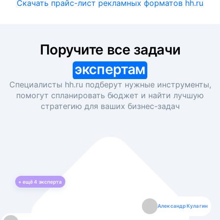
Скачать прайс-лист рекламных форматов hh.ru
Поручите все задачи
экспертам
Специалисты hh.ru подберут нужные инструменты,
помогут спланировать бюджет и найти лучшую
стратегию для ваших
бизнес-задач
+ ещё
4
эксперта
Екатерина Лазаренко
Александр Кулагин
Даниил Макаров
Борис Кашко
Юлия Изоитко