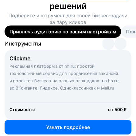
решений
Подберите инструмент для своей
бизнес-задачи
за пару кликов
Привлечь аудиторию по вашим настройкам
Пок
Инструменты
Инструменты
Инструменты
Виртуальный рекрутер
Clickme
Вакансия дня
Массовый подбор под ключ. Решите, сколько
Рекламная платформа от hh.ru: простой
Рекламный формат для вакансий на главной странице
кандидатов и когда вам нужно, и за дело возьмутся
технологичный сервис для продвижения вакансий
hh.ru. Увеличивает количество откликов
маркетологи, рекрутеры и проектные менеджеры
и проектов бизнеса на разных площадках: на hh.ru,
hh.ru с целым набором digital-инструментов
во ВКонтакте, Яндексе, Одноклассниках и Mail.ru
Стоимость:
от 200 000 ₽
Узнать подробнее
Стоимость:
от 500 ₽
Узнать подробнее
Узнать подробнее