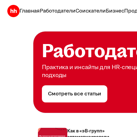
Главная
Работодатели
Соискатели
Бизнес
Прод
Работодат
Практика и инсайты для HR-спец
подходы
Смотреть все статьи
Как в «эВ-групп»