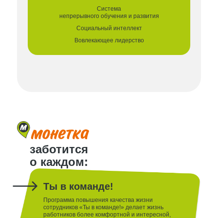
Система
непрерывного
обучения и развития
Социальный
интеллект
Вовлекающее
лидерство
заботится
о каждом:
Ты в команде!
Программа повышения качества жизни
сотрудников «Ты в команде!» делает жизнь
работников более комфортной и интересной,