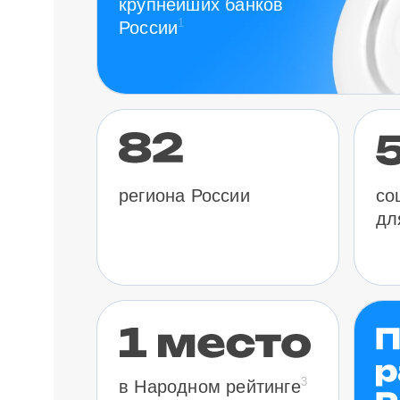
крупнейших банков
1
России
региона России
со
дл
3
в Народном рейтинге