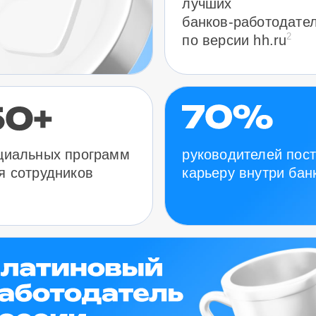
лучших
банков-работодате
2
по версии hh.ru
руководителей пос
циальных программ
карьеру внутри бан
я сотрудников