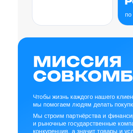
по
Чтобы жизнь каждого нашего клиен
мы помогаем людям делать покупк
Мы строим партнёрства и финанси
и рыночные государственные компа
конкуренция, а значит товары и ус