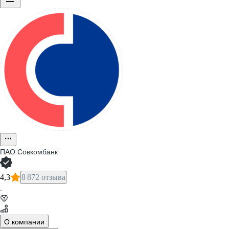
ПАО
Совкомбанк
4,3
8 872 отзыва
·
О компании