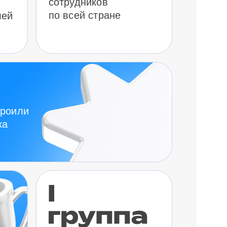
сотрудников
по всей стране
лей
троили
ка