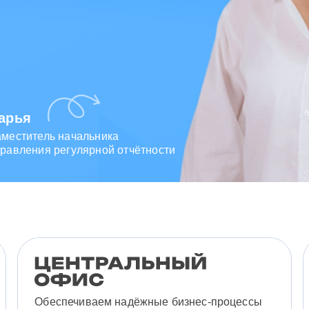
арья
аместитель начальника
равления регулярной отчётности
Обеспечиваем надёжные бизнес-процессы