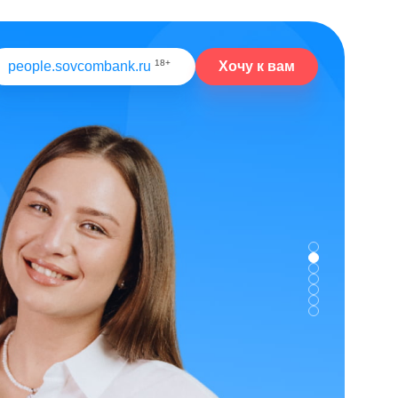
18+
Хочу к вам
people.sovcombank.ru