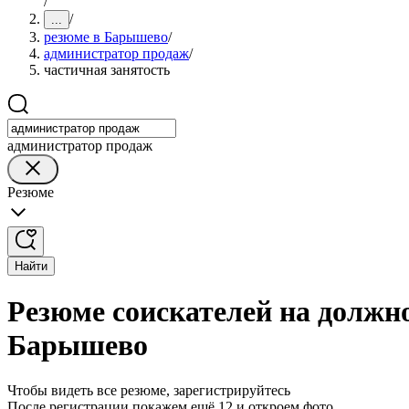
/
/
...
резюме в Барышево
/
администратор продаж
/
частичная занятость
администратор продаж
Резюме
Найти
Резюме соискателей на должн
Барышево
Чтобы видеть все резюме, зарегистрируйтесь
После регистрации покажем ещё 12 и откроем фото