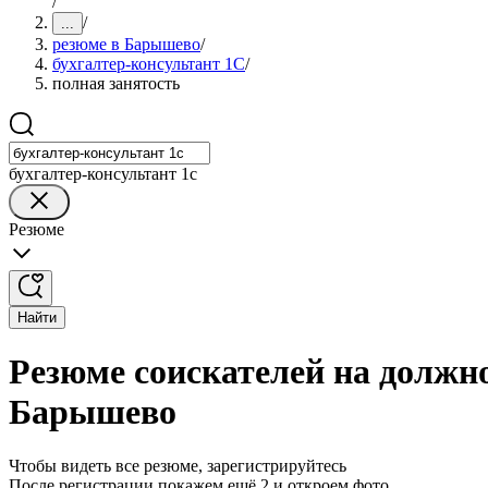
/
/
...
резюме в Барышево
/
бухгалтер-консультант 1С
/
полная занятость
бухгалтер-консультант 1с
Резюме
Найти
Резюме соискателей на должно
Барышево
Чтобы видеть все резюме, зарегистрируйтесь
После регистрации покажем ещё 2 и откроем фото