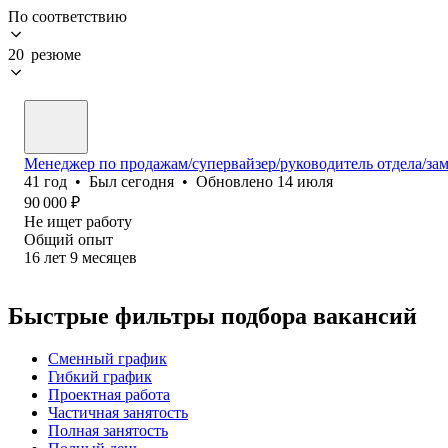
По соответствию
20 резюме
Менеджер по продажам/супервайзер/руководитель отдела/за
41
год
•
Был
сегодня
•
Обновлено
14 июля
90 000
₽
Не ищет работу
Общий опыт
16
лет
9
месяцев
Быстрые фильтры подбора вакансий
Сменный график
Гибкий график
Проектная работа
Частичная занятость
Полная занятость