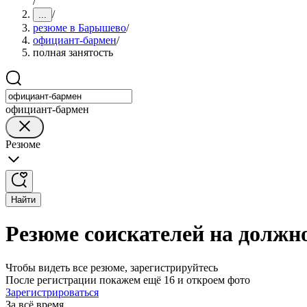
/
/
...
резюме в Барышево
/
официант-бармен
/
полная занятость
официант-бармен
Резюме
Найти
Резюме соискателей на должн
Чтобы видеть все резюме, зарегистрируйтесь
После регистрации покажем ещё 16 и откроем фото
Зарегистрироваться
За всё время