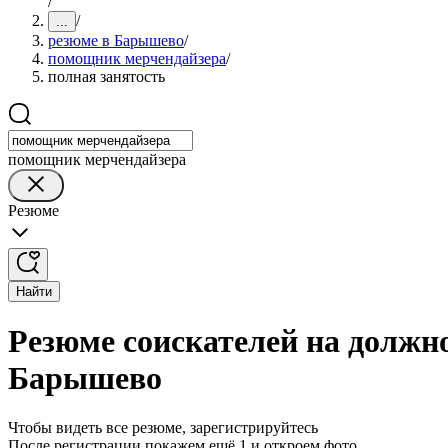
/
/
...
резюме в Барышево
/
помощник мерчендайзера
/
полная занятость
помощник мерчендайзера
Резюме
Найти
Резюме соискателей на должн
Барышево
Чтобы видеть все резюме, зарегистрируйтесь
После регистрации покажем ещё 1 и откроем фото