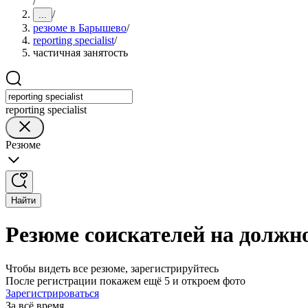
/
/
...
резюме в Барышево
/
reporting specialist
/
частичная занятость
reporting specialist
Резюме
Найти
Резюме соискателей на должно
Чтобы видеть все резюме, зарегистрируйтесь
После регистрации покажем ещё 5 и откроем фото
Зарегистрироваться
За всё время