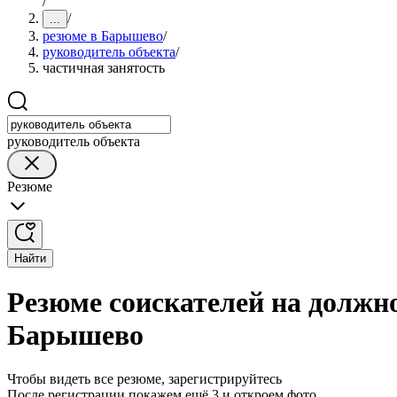
/
/
...
резюме в Барышево
/
руководитель объекта
/
частичная занятость
руководитель объекта
Резюме
Найти
Резюме соискателей на должно
Барышево
Чтобы видеть все резюме, зарегистрируйтесь
После регистрации покажем ещё 3 и откроем фото