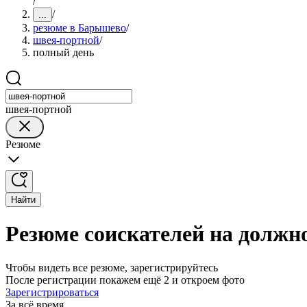
/
/
...
резюме в Барышево
/
швея-портной
/
полный день
швея-портной
Резюме
Найти
Резюме соискателей на должн
Чтобы видеть все резюме, зарегистрируйтесь
После регистрации покажем ещё 2 и откроем фото
Зарегистрироваться
За всё время