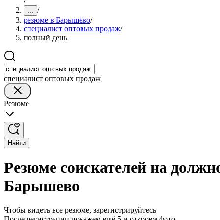
/
/
...
резюме в Барышево
/
специалист оптовых продаж
/
полный день
специалист оптовых продаж
Резюме
Найти
Резюме соискателей на должн
Барышево
Чтобы видеть все резюме, зарегистрируйтесь
После регистрации покажем ещё 5 и откроем фото