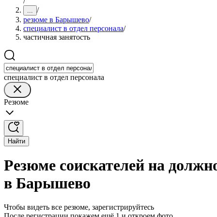
/
/
...
резюме в Барышево
/
специалист в отдел персонала
/
частичная занятость
специалист в отдел персонала
Резюме
Найти
Резюме соискателей на должно
в Барышево
Чтобы видеть все резюме, зарегистрируйтесь
После регистрации покажем ещё 1 и откроем фото