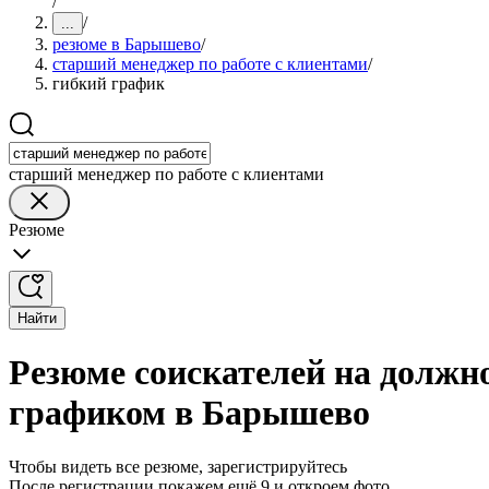
/
/
...
резюме в Барышево
/
старший менеджер по работе с клиентами
/
гибкий график
старший менеджер по работе с клиентами
Резюме
Найти
Резюме соискателей на должно
графиком в Барышево
Чтобы видеть все резюме, зарегистрируйтесь
После регистрации покажем ещё 9 и откроем фото