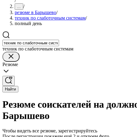
/
/
...
резюме в Барышево
/
техник по слаботочным системам
/
полный день
техник по слаботочным системам
Резюме
Найти
Резюме соискателей на должн
Барышево
Чтобы видеть все резюме, зарегистрируйтесь
После регистрации покажем ещё 2 и откроем фото