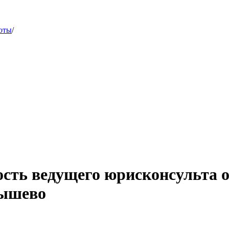
оты
/
ость ведущего юрисконсульта 
рышево