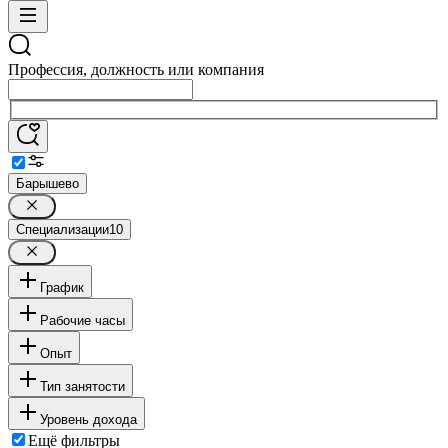
Профессия, должность или компания
Барышево
Специализации
10
График
Рабочие часы
Опыт
Тип занятости
Уровень дохода
Ещё фильтры