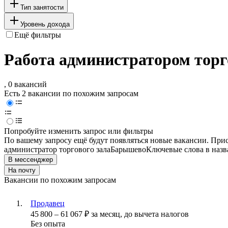
Тип занятости
Уровень дохода
Ещё фильтры
Работа администратором торго
, 0 вакансий
Есть 2 вакансии по похожим запросам
Попробуйте изменить запрос или фильтры
По вашему запросу ещё будут появляться новые вакансии. При
администратор торгового зала
Барышево
Ключевые слова в назв
В мессенджер
На почту
Вакансии по похожим запросам
Продавец
45 800
–
61 067
₽
за месяц,
до вычета налогов
Без опыта