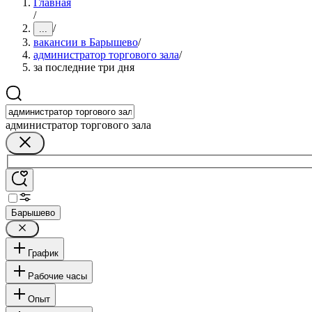
Главная
/
/
...
вакансии в Барышево
/
администратор торгового зала
/
за последние три дня
администратор торгового зала
Барышево
График
Рабочие часы
Опыт