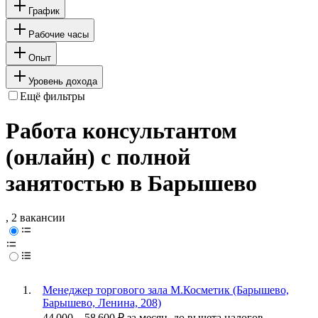
График
Рабочие часы
Опыт
Уровень дохода
Ещё фильтры
Работа консультантом
(онлайн) с полной
занятостью в Барышево
, 2 вакансии
Менеджер торгового зала М.Косметик (Барышево,
Барышево, Ленина, 208)
44 000
–
58 600
₽
за месяц,
до вычета налогов