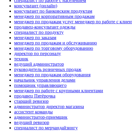
специалист по работе с населением
консультант (онлайн)
консультант по банковским продуктам
менеджер по корпоративным продажам
менеджер по продажам услуг менеджер по работе с клие
продавец-консультант одежды
специалист по продукту
менеджер по заказам
менеджер по продажам и обслуживанию
менеджер по торговому оборудованию
директор по персоналу
техник
ведущий администратор
руководитель розничных продаж
менеджер по продажам оборудования
начальник управления делами
помощник управляющего
менеджер по работе с крупными клиентами
продавец Пятёрочка
старший ревизор
администратор директор магазина
ассистент команды
администратор-приемщик
ведущий ревизор
специалист по мерчандайзингу