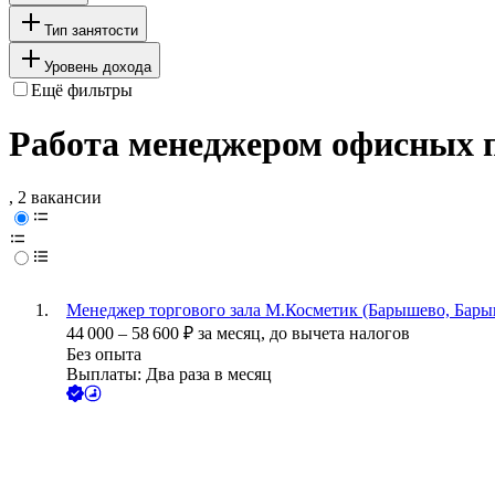
Тип занятости
Уровень дохода
Ещё фильтры
Работа менеджером офисных 
, 2 вакансии
Менеджер торгового зала М.Косметик (Барышево, Бары
44 000
–
58 600
₽
за месяц,
до вычета налогов
Без опыта
Выплаты: Два раза в месяц