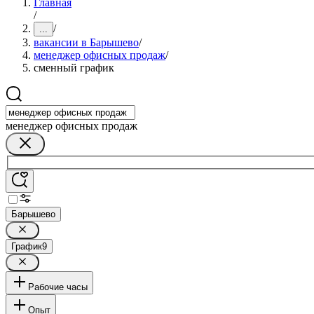
Главная
/
/
...
вакансии в Барышево
/
менеджер офисных продаж
/
сменный график
менеджер офисных продаж
Барышево
График
9
Рабочие часы
Опыт