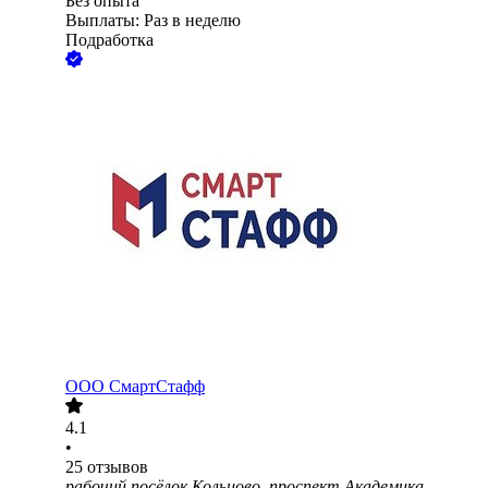
Без опыта
Выплаты: Раз в неделю
Подработка
ООО
СмартСтафф
4.1
•
25
отзывов
рабочий посёлок Кольцово, проспект Академика