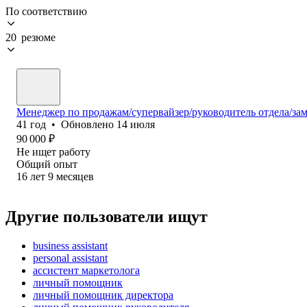
По соответствию
20 резюме
Менеджер по продажам/супервайзер/руководитель отдела/за
41
год
•
Обновлено
14 июля
90 000
₽
Не ищет работу
Общий опыт
16
лет
9
месяцев
Другие пользователи ищут
business assistant
personal assistant
ассистент маркетолога
личный помощник
личный помощник директора