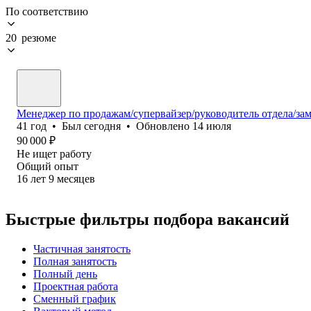
По соответствию
20 резюме
Менеджер по продажам/супервайзер/руководитель отдела/за
41
год
•
Был
сегодня
•
Обновлено
14 июля
90 000
₽
Не ищет работу
Общий опыт
16
лет
9
месяцев
Быстрые фильтры подбора вакансий
Частичная занятость
Полная занятость
Полный день
Проектная работа
Сменный график