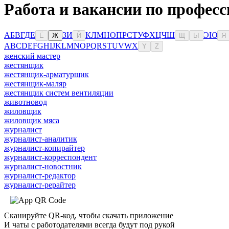
Работа и вакансии по профес
А
Б
В
Г
Д
Е
З
И
К
Л
М
Н
О
П
Р
С
Т
У
Ф
Х
Ц
Ч
Ш
Э
Ю
Ё
Ж
Й
Щ
Ы
Я
A
B
C
D
E
F
G
H
I
J
K
L
M
N
O
P
Q
R
S
T
U
V
W
X
Y
Z
женский мастер
жестянщик
жестянщик-арматурщик
жестянщик-маляр
жестянщик систем вентиляции
животновод
жиловщик
жиловщик мяса
журналист
журналист-аналитик
журналист-копирайтер
журналист-корреспондент
журналист-новостник
журналист-редактор
журналист-рерайтер
Сканируйте QR-код, чтобы скачать приложение
И чаты с работодателями всегда будут под рукой