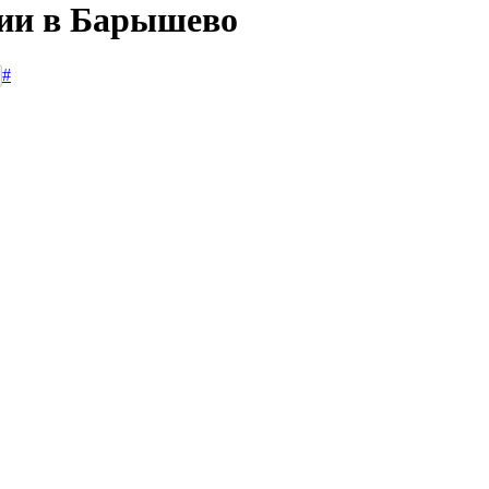
сии в Барышево
#