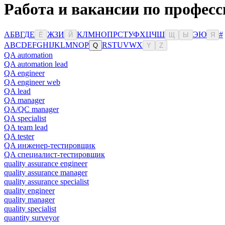
Работа и вакансии по профес
А
Б
В
Г
Д
Е
Ж
З
И
К
Л
М
Н
О
П
Р
С
Т
У
Ф
Х
Ц
Ч
Ш
Э
Ю
#
Ё
Й
Щ
Ы
Я
A
B
C
D
E
F
G
H
I
J
K
L
M
N
O
P
R
S
T
U
V
W
X
Q
Y
Z
QA automation
QA automation lead
QA engineer
QA engineer web
QA lead
QA manager
QA/QC manager
QA specialist
QA team lead
QA tester
QA инженер-тестировщик
QA специалист-тестировщик
quality assurance engineer
quality assurance manager
quality assurance specialist
quality engineer
quality manager
quality specialist
quantity surveyor