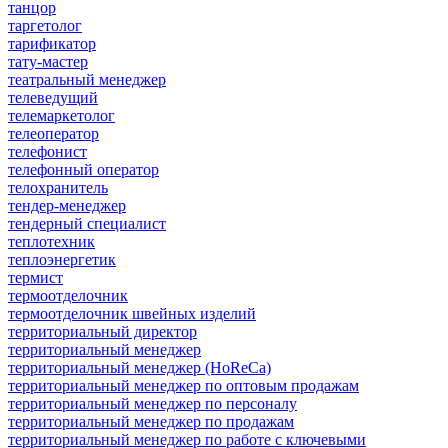
танцор
таргетолог
тарификатор
тату-мастер
театральный менеджер
телеведущий
телемаркетолог
телеоператор
телефонист
телефонный оператор
телохранитель
тендер-менеджер
тендерный специалист
теплотехник
теплоэнергетик
термист
термоотделочник
термоотделочник швейных изделий
территориальный директор
территориальный менеджер
территориальный менеджер (HoReCa)
территориальный менеджер по оптовым продажам
территориальный менеджер по персоналу
территориальный менеджер по продажам
территориальный менеджер по работе с ключевыми