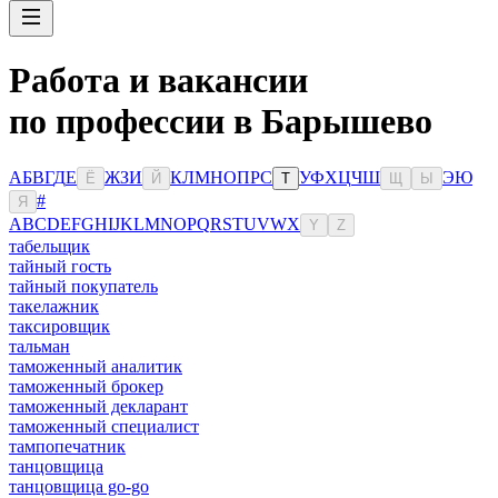
Работа и вакансии
по профессии в Барышево
А
Б
В
Г
Д
Е
Ж
З
И
К
Л
М
Н
О
П
Р
С
У
Ф
Х
Ц
Ч
Ш
Э
Ю
Ё
Й
Т
Щ
Ы
#
Я
A
B
C
D
E
F
G
H
I
J
K
L
M
N
O
P
Q
R
S
T
U
V
W
X
Y
Z
табельщик
тайный гость
тайный покупатель
такелажник
таксировщик
тальман
таможенный аналитик
таможенный брокер
таможенный декларант
таможенный специалист
тампопечатник
танцовщица
танцовщица go-go