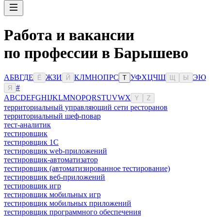
Работа и вакансии
по профессии в Барышево
А
Б
В
Г
Д
Е
Ж
З
И
К
Л
М
Н
О
П
Р
С
У
Ф
Х
Ц
Ч
Ш
Э
Ю
Ё
Й
Т
Щ
Ы
#
Я
A
B
C
D
E
F
G
H
I
J
K
L
M
N
O
P
Q
R
S
T
U
V
W
X
Y
Z
территориальный управляющий сети ресторанов
территориальный шеф-повар
тест-аналитик
тестировщик
тестировщик 1С
тестировщик web-приложений
тестировщик-автоматизатор
тестировщик (автоматизированное тестирование)
тестировщик веб-приложений
тестировщик игр
тестировщик мобильных игр
тестировщик мобильных приложений
тестировщик программного обеспечения