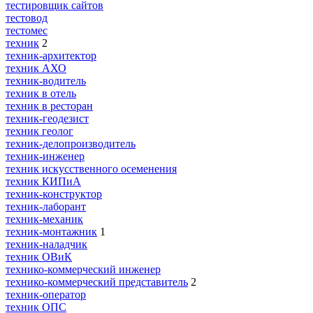
тестировщик сайтов
тестовод
тестомес
техник
2
техник-архитектор
техник АХО
техник-водитель
техник в отель
техник в ресторан
техник-геодезист
техник геолог
техник-делопроизводитель
техник-инженер
техник искусственного осеменения
техник КИПиА
техник-конструктор
техник-лаборант
техник-механик
техник-монтажник
1
техник-наладчик
техник ОВиК
технико-коммерческий инженер
технико-коммерческий представитель
2
техник-оператор
техник ОПС