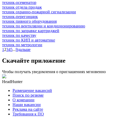
техник-осеменатор
техник отдела продаж
техник охранно-пожарной сигнализации
техник-перегонщик
техник пивного оборудования
техник по вентиляции и кондиционированию
техник по заправке картриджей
техник по качеству
техник по КИП и автоматике
техник по метрологии
1
2
3
4
5
...
9
дальше
Скачайте приложение
Чтобы получать уведомления о приглашениях мгновенно
HeadHunter
Размещение вакансий
Поиск по резюме
О компании
Наши вакансии
Реклама на сайте
Требования к ПО