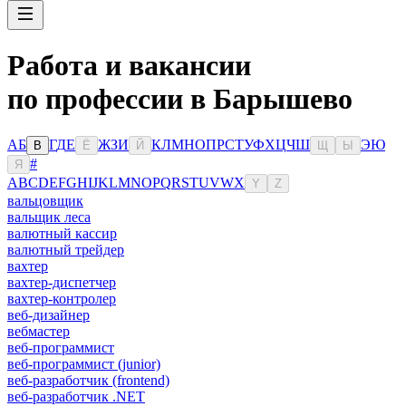
Работа и вакансии
по профессии в Барышево
А
Б
Г
Д
Е
Ж
З
И
К
Л
М
Н
О
П
Р
С
Т
У
Ф
Х
Ц
Ч
Ш
Э
Ю
В
Ё
Й
Щ
Ы
#
Я
A
B
C
D
E
F
G
H
I
J
K
L
M
N
O
P
Q
R
S
T
U
V
W
X
Y
Z
вальцовщик
вальщик леса
валютный кассир
валютный трейдер
вахтер
вахтер-диспетчер
вахтер-контролер
веб-дизайнер
вебмастер
веб-программист
веб-программист (junior)
веб-разработчик (frontend)
веб-разработчик .NET