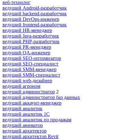
веб-технолог
ведущий Android-разработчик
ведущий backend-разработчик
ведущий DevOps-инженер
ведущий frontend-разработчик
ведущий HR-менеджер
ведущий Java-разработчик
ведущий PHP-разработчик
ведущий PR-менеджер
ведущий QA-инженер
ведущий SEO-оптимизатор
ведущий SEO-специалист
ведущий SMM-менеджер
ведущий SMM-специалист
ведущий web-дизайнер
ведущий агроном
ведущий администратор
2
ведущий администратор баз данных
ведущий аккаунт-менеджер
ведущий аналитик
ведущий аналитик 1С
ведущий аналитик по продажам
ведущий аниматор
ведущий архитектор
ведущий архитектор Revit