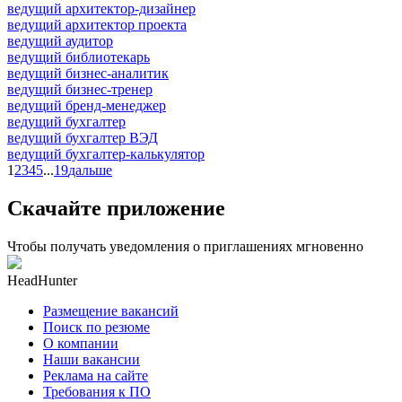
ведущий архитектор-дизайнер
ведущий архитектор проекта
ведущий аудитор
ведущий библиотекарь
ведущий бизнес-аналитик
ведущий бизнес-тренер
ведущий бренд-менеджер
ведущий бухгалтер
ведущий бухгалтер ВЭД
ведущий бухгалтер-калькулятор
1
2
3
4
5
...
19
дальше
Скачайте приложение
Чтобы получать уведомления о приглашениях мгновенно
HeadHunter
Размещение вакансий
Поиск по резюме
О компании
Наши вакансии
Реклама на сайте
Требования к ПО