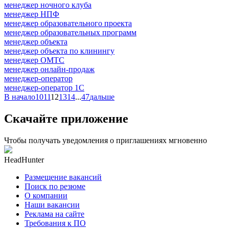
менеджер ночного клуба
менеджер НПФ
менеджер образовательного проекта
менеджер образовательных программ
менеджер объекта
менеджер объекта по клинингу
менеджер ОМТС
менеджер онлайн-продаж
менеджер-оператор
менеджер-оператор 1С
В начало
10
11
12
13
14
...
47
дальше
Скачайте приложение
Чтобы получать уведомления о приглашениях мгновенно
HeadHunter
Размещение вакансий
Поиск по резюме
О компании
Наши вакансии
Реклама на сайте
Требования к ПО