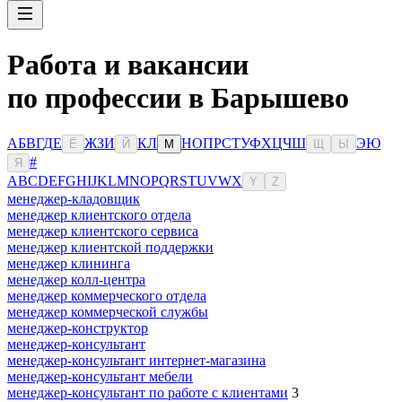
Работа и вакансии
по профессии в Барышево
А
Б
В
Г
Д
Е
Ж
З
И
К
Л
Н
О
П
Р
С
Т
У
Ф
Х
Ц
Ч
Ш
Э
Ю
Ё
Й
М
Щ
Ы
#
Я
A
B
C
D
E
F
G
H
I
J
K
L
M
N
O
P
Q
R
S
T
U
V
W
X
Y
Z
менеджер-кладовщик
менеджер клиентского отдела
менеджер клиентского сервиса
менеджер клиентской поддержки
менеджер клининга
менеджер колл-центра
менеджер коммерческого отдела
менеджер коммерческой службы
менеджер-конструктор
менеджер-консультант
менеджер-консультант интернет-магазина
менеджер-консультант мебели
менеджер-консультант по работе с клиентами
3