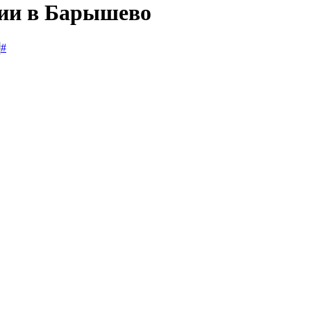
сии в Барышево
#