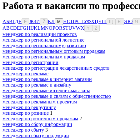
Работа и вакансии по профес
А
Б
В
Г
Д
Е
Ж
З
И
К
Л
Н
О
П
Р
С
Т
У
Ф
Х
Ц
Ч
Ш
Э
Ю
Ё
Й
М
Щ
Ы
Я
A
B
C
D
E
F
G
H
I
J
K
L
M
N
O
P
Q
R
S
T
U
V
W
X
Y
Z
менеджер по реализации проектов
менеджер по региональной логистике
менеджер по региональному развитию
менеджер по региональным оптовым продажам
менеджер по региональным продажам
менеджер по регистрации
менеджер по регистрации лекарственных средств
менеджер по рекламе
менеджер по рекламе в интернет-магазин
менеджер по рекламе и дизайну
менеджер по рекламе интернет-магазина
менеджер по рекламе и связям с общественностью
менеджер по рекламным проектам
менеджер по рекрутингу
менеджер по рознице
1
менеджер по розничным продажам
2
менеджер по сбору информации
менеджер по сбыту
3
менеджер по сбыту продукции