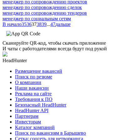
менеджер по сопровождению проектов
менеджер по сопровождению сделок
менеджер по сопровождению тендеров
менеджер по социальным сетям
В начало
35
36
37
38
39
...
47
дальше
Сканируйте QR-код, чтобы скачать приложение
И чаты с работодателями всегда будут под рукой
HeadHunter
Размещение вакансий
Поиск по резюме
О компании
Наши вакансии
Реклама на сайте
Требования к ПО
Безопасный HeadHunter
HeadHunter API
Партнерам
Инвесторам
Каталог компаний
Поиск по вакансиям в Барышево
Сетка: соцсеть для нетворкинга