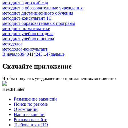
методист в детский сад
методист в образовательные учреждения
методист дистанционного обучения
методист-консультант 1С
методист образовательных программ
методист по математике
методист учебного отдела
методист учебного центра
методолог
методолог-консультант
В начало
39
40
41
42
43
...
47
дальше
Скачайте приложение
Чтобы получать уведомления о приглашениях мгновенно
HeadHunter
Размещение вакансий
Поиск по резюме
О компании
Наши вакансии
Реклама на сайте
Требования к ПО