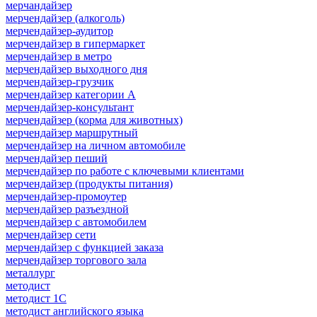
мерчандайзер
мерчендайзер (алкоголь)
мерчендайзер-аудитор
мерчендайзер в гипермаркет
мерчендайзер в метро
мерчендайзер выходного дня
мерчендайзер-грузчик
мерчендайзер категории A
мерчендайзер-консультант
мерчендайзер (корма для животных)
мерчендайзер маршрутный
мерчендайзер на личном автомобиле
мерчендайзер пеший
мерчендайзер по работе с ключевыми клиентами
мерчендайзер (продукты питания)
мерчендайзер-промоутер
мерчендайзер разъездной
мерчендайзер с автомобилем
мерчендайзер сети
мерчендайзер с функцией заказа
мерчендайзер торгового зала
металлург
методист
методист 1С
методист английского языка