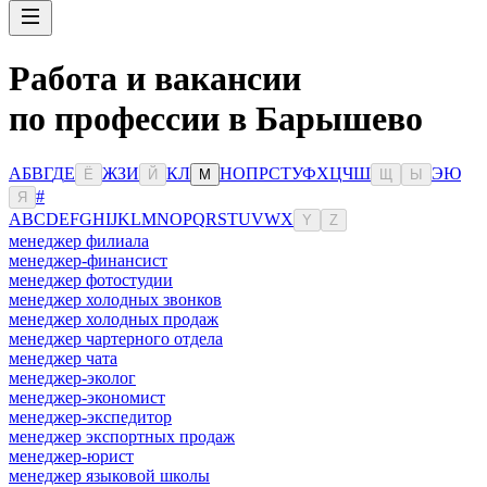
Работа и вакансии
по профессии в Барышево
А
Б
В
Г
Д
Е
Ж
З
И
К
Л
Н
О
П
Р
С
Т
У
Ф
Х
Ц
Ч
Ш
Э
Ю
Ё
Й
М
Щ
Ы
#
Я
A
B
C
D
E
F
G
H
I
J
K
L
M
N
O
P
Q
R
S
T
U
V
W
X
Y
Z
менеджер филиала
менеджер-финансист
менеджер фотостудии
менеджер холодных звонков
менеджер холодных продаж
менеджер чартерного отдела
менеджер чата
менеджер-эколог
менеджер-экономист
менеджер-экспедитор
менеджер экспортных продаж
менеджер-юрист
менеджер языковой школы