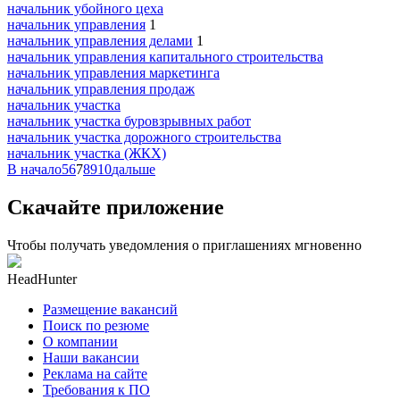
начальник убойного цеха
начальник управления
1
начальник управления делами
1
начальник управления капитального строительства
начальник управления маркетинга
начальник управления продаж
начальник участка
начальник участка буровзрывных работ
начальник участка дорожного строительства
начальник участка (ЖКХ)
В начало
5
6
7
8
9
10
дальше
Скачайте приложение
Чтобы получать уведомления о приглашениях мгновенно
HeadHunter
Размещение вакансий
Поиск по резюме
О компании
Наши вакансии
Реклама на сайте
Требования к ПО