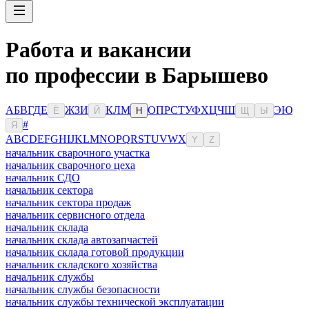
Работа и вакансии
по профессии в Барышево
А
Б
В
Г
Д
Е
Ж
З
И
К
Л
М
О
П
Р
С
Т
У
Ф
Х
Ц
Ч
Ш
Э
Ю
Ё
Й
Н
Щ
Ы
#
Я
A
B
C
D
E
F
G
H
I
J
K
L
M
N
O
P
Q
R
S
T
U
V
W
X
Y
Z
начальник сварочного участка
начальник сварочного цеха
начальник СДО
начальник сектора
начальник сектора продаж
начальник сервисного отдела
начальник склада
начальник склада автозапчастей
начальник склада готовой продукции
начальник складского хозяйства
начальник службы
начальник службы безопасности
начальник службы технической эксплуатации