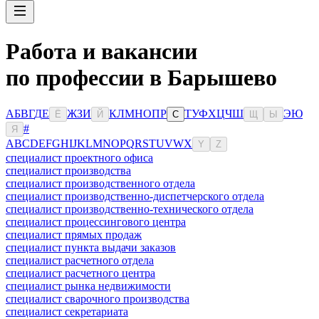
Работа и вакансии
по профессии в Барышево
А
Б
В
Г
Д
Е
Ж
З
И
К
Л
М
Н
О
П
Р
Т
У
Ф
Х
Ц
Ч
Ш
Э
Ю
Ё
Й
С
Щ
Ы
#
Я
A
B
C
D
E
F
G
H
I
J
K
L
M
N
O
P
Q
R
S
T
U
V
W
X
Y
Z
специалист проектного офиса
специалист производства
специалист производственного отдела
специалист производственно-диспетчерского отдела
специалист производственно-технического отдела
специалист процессингового центра
специалист прямых продаж
специалист пункта выдачи заказов
специалист расчетного отдела
специалист расчетного центра
специалист рынка недвижимости
специалист сварочного производства
специалист секретариата