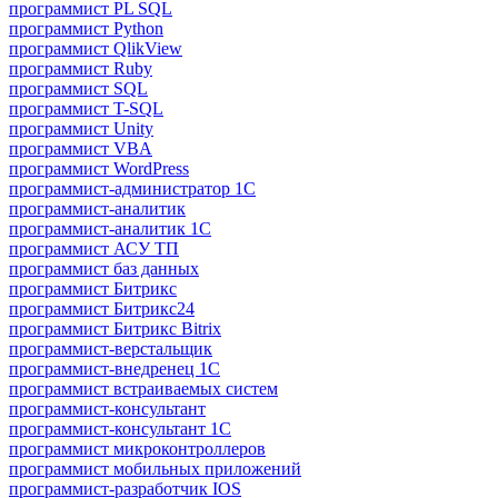
программист PL SQL
программист Python
программист QlikView
программист Ruby
программист SQL
программист T-SQL
программист Unity
программист VBA
программист WordPress
программист-администратор 1С
программист-аналитик
программист-аналитик 1С
программист АСУ ТП
программист баз данных
программист Битрикс
программист Битрикс24
программист Битрикс Bitrix
программист-верстальщик
программист-внедренец 1С
программист встраиваемых систем
программист-консультант
программист-консультант 1C
программист микроконтроллеров
программист мобильных приложений
программист-разработчик IOS