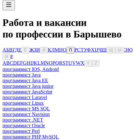
Работа и вакансии
по профессии в Барышево
А
Б
В
Г
Д
Е
Ж
З
И
К
Л
М
Н
О
Р
С
Т
У
Ф
Х
Ц
Ч
Ш
Э
Ю
Ё
Й
П
Щ
Ы
#
Я
A
B
C
D
E
F
G
H
I
J
K
L
M
N
O
P
Q
R
S
T
U
V
W
X
Y
Z
программист IOS, Android
программист Java
программист Java EE
программист Java junior
программист JavaScript
программист Laravel
программист Linux
программист MS SQL
программист Navision
программист .NET
программист Oracle
программист Perl
программист PHP MySQL