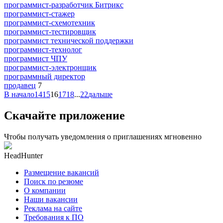
программист-разработчик Битрикс
программист-стажер
программист-схемотехник
программист-тестировщик
программист технической поддержки
программист-технолог
программист ЧПУ
программист-электронщик
программный директор
продавец
7
В начало
14
15
16
17
18
...
22
дальше
Скачайте приложение
Чтобы получать уведомления о приглашениях мгновенно
HeadHunter
Размещение вакансий
Поиск по резюме
О компании
Наши вакансии
Реклама на сайте
Требования к ПО