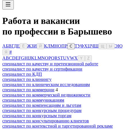
Работа и вакансии
по профессии в Барышево
А
Б
В
Г
Д
Е
Ж
З
И
К
Л
М
Н
О
П
Р
Т
У
Ф
Х
Ц
Ч
Ш
Э
Ю
Ё
Й
С
Щ
Ы
#
Я
A
B
C
D
E
F
G
H
I
J
K
L
M
N
O
P
Q
R
S
T
U
V
W
X
Y
Z
специалист по качеству и претензионной работе
специалист по качеству и сертификации
специалист по КДП
специалист по клинингу
специалист по клиническим исследованиям
специалист по коммерции
4
специалист по коммерческой недвижимости
специалист по коммуникациям
специалист по компенсациям и льготам
специалист по конкурсным процедурам
специалист по конкурсным торгам
специалист по консультированию клиентов
специалист по контекстной и таргетированной рекламе