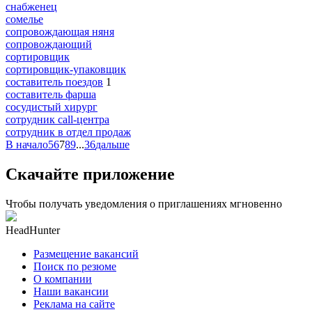
снабженец
сомелье
сопровождающая няня
сопровождающий
сортировщик
сортировщик-упаковщик
составитель поездов
1
составитель фарша
сосудистый хирург
сотрудник call-центра
сотрудник в отдел продаж
В начало
5
6
7
8
9
...
36
дальше
Скачайте приложение
Чтобы получать уведомления о приглашениях мгновенно
HeadHunter
Размещение вакансий
Поиск по резюме
О компании
Наши вакансии
Реклама на сайте