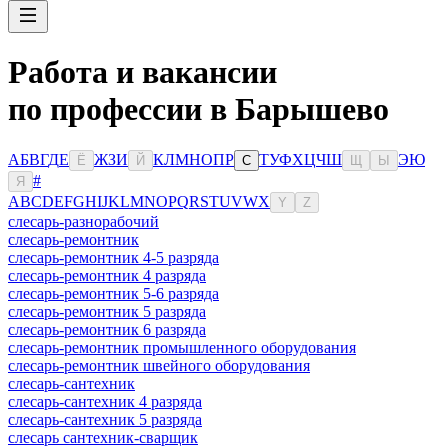
Работа и вакансии
по профессии в Барышево
А
Б
В
Г
Д
Е
Ж
З
И
К
Л
М
Н
О
П
Р
Т
У
Ф
Х
Ц
Ч
Ш
Э
Ю
Ё
Й
С
Щ
Ы
#
Я
A
B
C
D
E
F
G
H
I
J
K
L
M
N
O
P
Q
R
S
T
U
V
W
X
Y
Z
слесарь-разнорабочий
слесарь-ремонтник
слесарь-ремонтник 4-5 разряда
слесарь-ремонтник 4 разряда
слесарь-ремонтник 5-6 разряда
слесарь-ремонтник 5 разряда
слесарь-ремонтник 6 разряда
слесарь-ремонтник промышленного оборудования
слесарь-ремонтник швейного оборудования
слесарь-сантехник
слесарь-сантехник 4 разряда
слесарь-сантехник 5 разряда
слесарь сантехник-сварщик