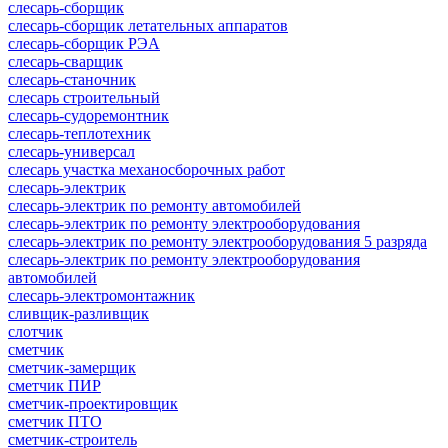
слесарь-сборщик
слесарь-сборщик летательных аппаратов
слесарь-сборщик РЭА
слесарь-сварщик
слесарь-станочник
слесарь строительный
слесарь-судоремонтник
слесарь-теплотехник
слесарь-универсал
слесарь участка механосборочных работ
слесарь-электрик
слесарь-электрик по ремонту автомобилей
слесарь-электрик по ремонту электрооборудования
слесарь-электрик по ремонту электрооборудования 5 разряда
слесарь-электрик по ремонту электрооборудования
автомобилей
слесарь-электромонтажник
сливщик-разливщик
слотчик
сметчик
сметчик-замерщик
сметчик ПИР
сметчик-проектировщик
сметчик ПТО
сметчик-строитель