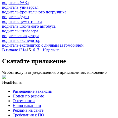
водитель УАЗа
водитель-универсал
водитель фронтального погрузчика
водитель фуры
водитель цементовоза
водитель школьного автобуса
водитель штабелера
водитель эвакуатора
водитель-экспедитор
водитель-экспедитор c личным автомобилем
В начало
13
14
15
16
17
...
19
дальше
Скачайте приложение
Чтобы получать уведомления о приглашениях мгновенно
HeadHunter
Размещение вакансий
Поиск по резюме
О компании
Наши вакансии
Реклама на сайте
Требования к ПО