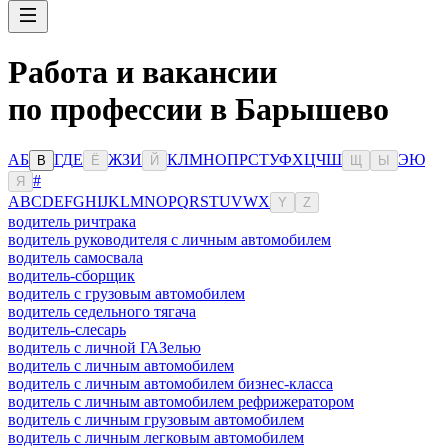
Работа и вакансии
по профессии в Барышево
А
Б
Г
Д
Е
Ж
З
И
К
Л
М
Н
О
П
Р
С
Т
У
Ф
Х
Ц
Ч
Ш
Э
Ю
В
Ё
Й
Щ
Ы
#
Я
A
B
C
D
E
F
G
H
I
J
K
L
M
N
O
P
Q
R
S
T
U
V
W
X
Y
Z
водитель ричтрака
водитель руководителя с личным автомобилем
водитель самосвала
водитель-сборщик
водитель с грузовым автомобилем
водитель седельного тягача
водитель-слесарь
водитель с личной ГАЗелью
водитель с личным автомобилем
водитель с личным автомобилем бизнес-класса
водитель с личным автомобилем рефрижератором
водитель с личным грузовым автомобилем
водитель с личным легковым автомобилем