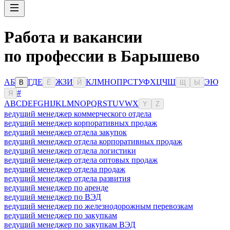
Работа и вакансии
по профессии в Барышево
А
Б
Г
Д
Е
Ж
З
И
К
Л
М
Н
О
П
Р
С
Т
У
Ф
Х
Ц
Ч
Ш
Э
Ю
В
Ё
Й
Щ
Ы
#
Я
A
B
C
D
E
F
G
H
I
J
K
L
M
N
O
P
Q
R
S
T
U
V
W
X
Y
Z
ведущий менеджер коммерческого отдела
ведущий менеджер корпоративных продаж
ведущий менеджер отдела закупок
ведущий менеджер отдела корпоративных продаж
ведущий менеджер отдела логистики
ведущий менеджер отдела оптовых продаж
ведущий менеджер отдела продаж
ведущий менеджер отдела развития
ведущий менеджер по аренде
ведущий менеджер по ВЭД
ведущий менеджер по железнодорожным перевозкам
ведущий менеджер по закупкам
ведущий менеджер по закупкам ВЭД