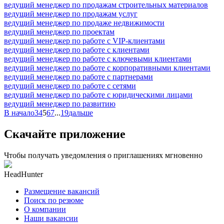
ведущий менеджер по продажам строительных материалов
ведущий менеджер по продажам услуг
ведущий менеджер по продаже недвижимости
ведущий менеджер по проектам
ведущий менеджер по работе с VIP-клиентами
ведущий менеджер по работе с клиентами
ведущий менеджер по работе с ключевыми клиентами
ведущий менеджер по работе с корпоративными клиентами
ведущий менеджер по работе с партнерами
ведущий менеджер по работе с сетями
ведущий менеджер по работе с юридическими лицами
ведущий менеджер по развитию
В начало
3
4
5
6
7
...
19
дальше
Скачайте приложение
Чтобы получать уведомления о приглашениях мгновенно
HeadHunter
Размещение вакансий
Поиск по резюме
О компании
Наши вакансии