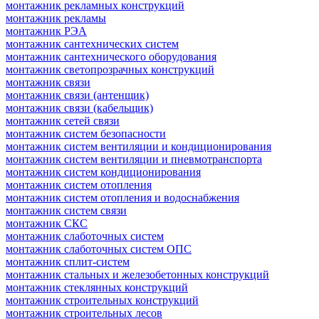
монтажник рекламных конструкций
монтажник рекламы
монтажник РЭА
монтажник сантехнических систем
монтажник сантехнического оборудования
монтажник светопрозрачных конструкций
монтажник связи
монтажник связи (антенщик)
монтажник связи (кабельщик)
монтажник сетей связи
монтажник систем безопасности
монтажник систем вентиляции и кондиционирования
монтажник систем вентиляции и пневмотранспорта
монтажник систем кондиционирования
монтажник систем отопления
монтажник систем отопления и водоснабжения
монтажник систем связи
монтажник СКС
монтажник слаботочных систем
монтажник слаботочных систем ОПС
монтажник сплит-систем
монтажник стальных и железобетонных конструкций
монтажник стеклянных конструкций
монтажник строительных конструкций
монтажник строительных лесов