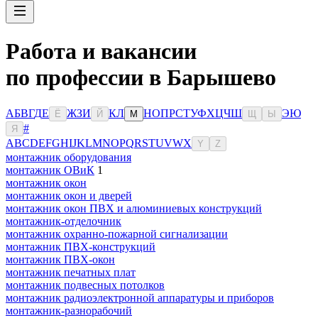
Работа и вакансии
по профессии в Барышево
А
Б
В
Г
Д
Е
Ж
З
И
К
Л
Н
О
П
Р
С
Т
У
Ф
Х
Ц
Ч
Ш
Э
Ю
Ё
Й
М
Щ
Ы
#
Я
A
B
C
D
E
F
G
H
I
J
K
L
M
N
O
P
Q
R
S
T
U
V
W
X
Y
Z
монтажник оборудования
монтажник ОВиК
1
монтажник окон
монтажник окон и дверей
монтажник окон ПВХ и алюминиевых конструкций
монтажник-отделочник
монтажник охранно-пожарной сигнализации
монтажник ПВХ-конструкций
монтажник ПВХ-окон
монтажник печатных плат
монтажник подвесных потолков
монтажник радиоэлектронной аппаратуры и приборов
монтажник-разнорабочий